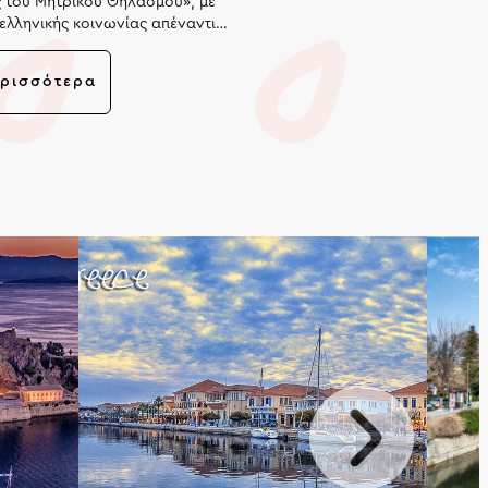
του Μητρικού Θηλασμού», με
 ελληνικής κοινωνίας απέναντι
δράσης για την προαγωγή του
ά την Εθνική Μελέτη για τον
ερισσότερα
ποτυπώνει εξαιρετικά χαμηλά
 θηλασμού στη χώρα μας.