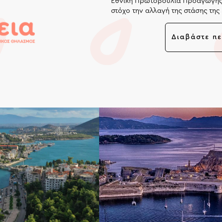
Εθνική Πρωτοβουλία Προαγωγής 
στόχο την αλλαγή της στάσης της
στο θηλασμό. Η ανάγκη εθνικής 
μητρικού θηλασμού προέκυψε μετ
Διαβάστε π
Μητρικό Θηλασμό του 2007 που α
ποσοστά αποκλειστικού μητρικού