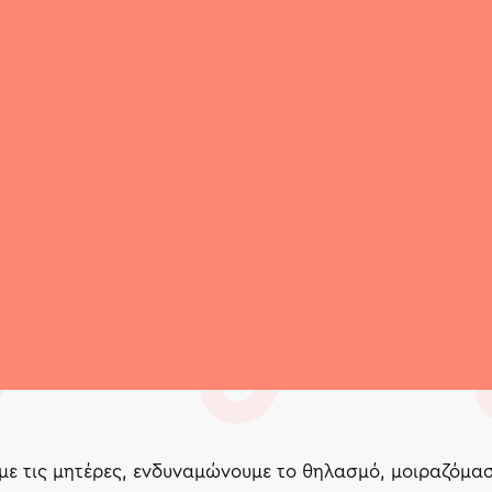
με τις μητέρες, ενδυναμώνουμε το θηλασμό, μοιραζόμαστ