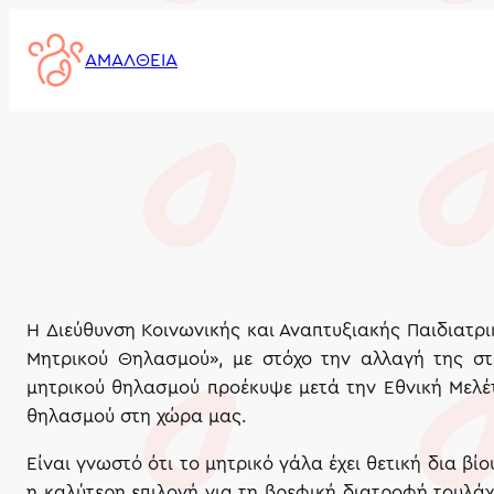
Skip
to
ΑΜΑΛΘΕΙΑ
content
H Διεύθυνση Κοινωνικής και Αναπτυξιακής Παιδιατρι
Μητρικού Θηλασμού», με στόχο την αλλαγή της στ
μητρικού θηλασμού προέκυψε μετά την Εθνική Μελέ
θηλασμού στη χώρα μας.
Είναι γνωστό ότι το μητρικό γάλα έχει θετική δια βί
η καλύτερη επιλογή για τη βρεφική διατροφή τουλά